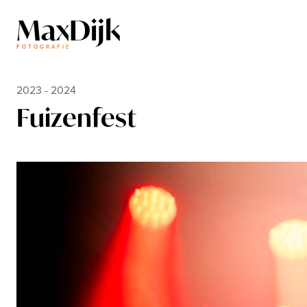
MaxDijk
FOTOGRAFIE
2023 - 2024
F
u
i
z
e
n
f
e
s
t