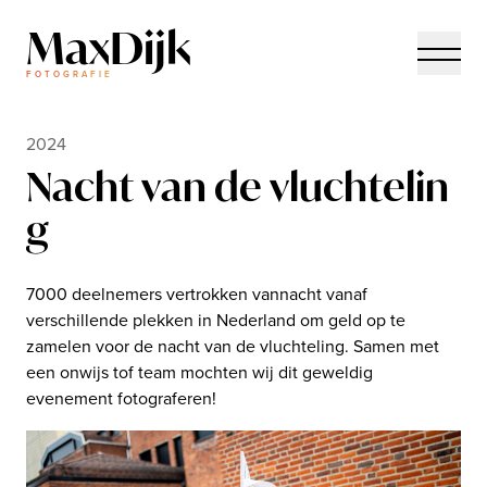
MaxDijk
FOTOGRAFIE
2024
N
a
c
h
t
v
a
n
d
e
v
l
u
c
h
t
e
l
i
n
g
7000 deelnemers vertrokken vannacht vanaf
verschillende plekken in Nederland om geld op te
zamelen voor de nacht van de vluchteling. Samen met
een onwijs tof team mochten wij dit geweldig
evenement fotograferen!