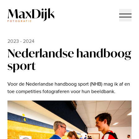
MaxDijk
FOTOGRAFIE
2023 - 2024
N
e
d
e
r
l
a
n
d
s
e
h
a
n
d
b
o
o
g
s
p
o
r
t
Voor de Nederlandse handboog sport (NHB) mag ik af en
toe competities fotograferen voor hun beeldbank.