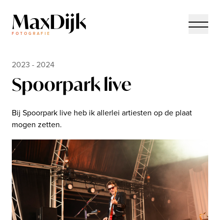
MaxDijk
FOTOGRAFIE
2023 - 2024
S
p
o
o
r
p
a
r
k
l
i
v
e
Bij Spoorpark live heb ik allerlei artiesten op de plaat
mogen zetten.